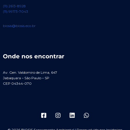
(11) 2613-8928
(11) 99173-7043
biosis@biosis.eco.br
Onde nos encontrar
Av. Gen. Valdomiro de Lima, 647
Jabaquara – São Paulo – SP
CEP 04344-070
© 2026 BIOSIS Saneamento Ambiental | Desenvolvido por Insidesign