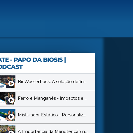
TE - PAPO DA BIOSIS |
6 Videos
ODCAST
BioWasserTrack: A solução definitiva para remoção de lodo em decantadores.
Ferro e Manganês - Impactos e Soluções de Tratamento de Água #3
Misturador Estático - Personalização que faz a diferença! #2
A Importância da Manutenção nos Sistemas de Aeração