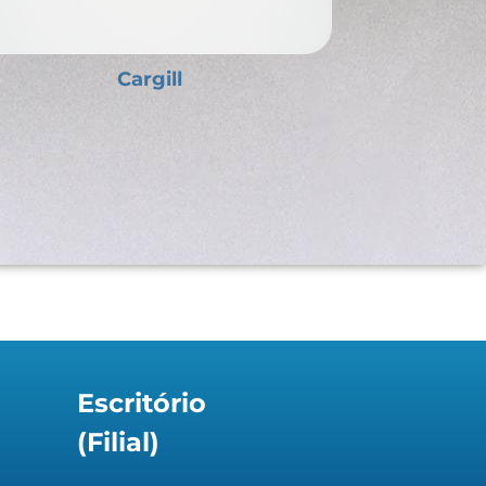
JBS
La
Escritório
(Filial)