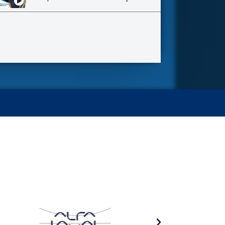
Quais os principais benefícios do Misturador Estático InLine x Mercado?
Como o Removedor de Lodo da BIOSIS atua nas Estações de Tratamento de Água?