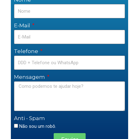
E-Mail
Telefone
Mensagem
Anti - Spam
Não sou um robô.