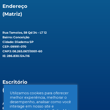
Endereço
(Matriz)
Rua Tamoios, 58 Qd 34 – LT 12
Bairro: Conceição
Cidade: Diadema SP
CEP: 09991-070
CNPJ: 08.265.067/0001-60
IE: 286.830.124.116
Escritório
(Filial)
Utilizamos cookies para oferecer
melhor experiência, melhorar o
desempenho, analisar como você
Av. Gen. Valdomiro de Lima, 647B
interage em nosso site e
Bairro: Jabaquara