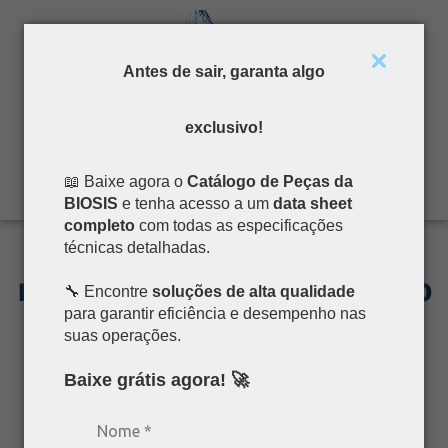
Pular
Antes de sair, garanta algo
para
o
conteúdo
exclusivo!
📖 Baixe agora o
Catálogo de Peças da
BIOSIS
e tenha acesso a um
data sheet
completo
com todas as especificações
técnicas detalhadas.
MANGUEIRA DE ÁGUA/AR 75, 150
🔧 Encontre
soluções de alta qualidade
E 300 PSI/IBS
para garantir eficiência e desempenho nas
suas operações.
Baixe grátis agora! 🚀