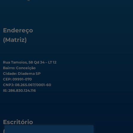
Endereço
(Matriz)
Rua Tamoios, 58 Qd 34 – LT 12
Bairro: Conceição
Cidade: Diadema SP
CEP: 09991-070
CNPJ: 08.265.067/0001-60
IE: 286.830.124.116
Escritório
(Filial)