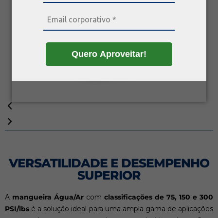
Quero Aproveitar!
VERSATILIDADE E DESEMPENHO
SUPERIOR
A
mangueira Água/Ar
com
classificações de 75, 150 e 300
PSI/lbs
é a solução ideal para uma ampla gama de aplicações