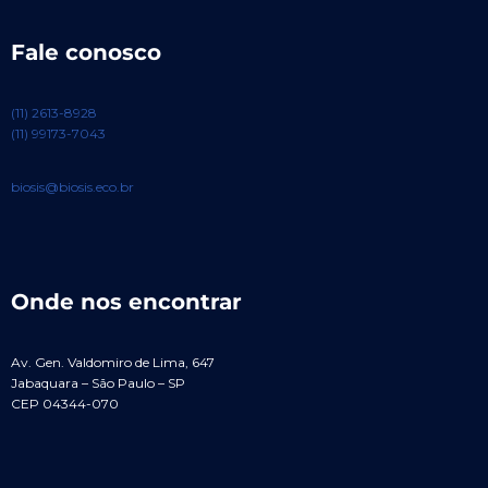
Fale conosco
(11) 2613-8928
(11) 99173-7043
biosis@biosis.eco.br
Onde nos encontrar
Av. Gen. Valdomiro de Lima, 647
Jabaquara – São Paulo – SP
CEP 04344-070