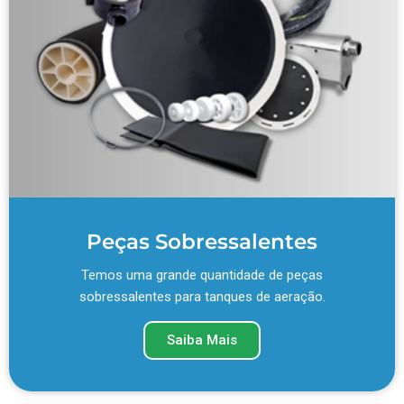
Peças Sobressalentes
Temos uma grande quantidade de peças
sobressalentes para tanques de aeração.
Saiba Mais