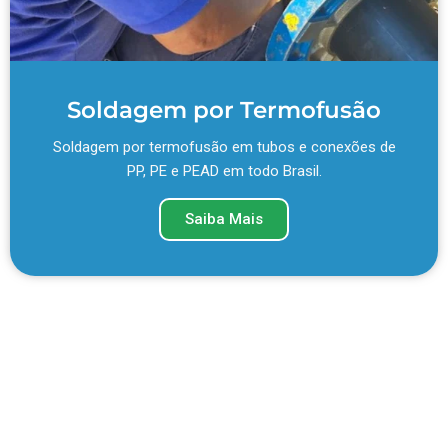
Soldagem por Termofusão
Soldagem por termofusão em tubos e conexões de
PP, PE e PEAD em todo Brasil.
Saiba Mais