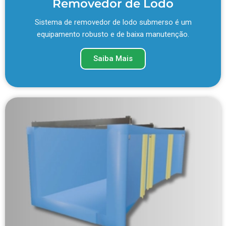
Removedor de Lodo
Sistema de removedor de lodo submerso é um
equipamento robusto e de baixa manutenção.
Saiba Mais