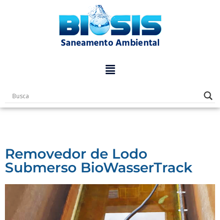
Pular
para
o
conteúdo
Removedor de Lodo
Submerso BioWasserTrack