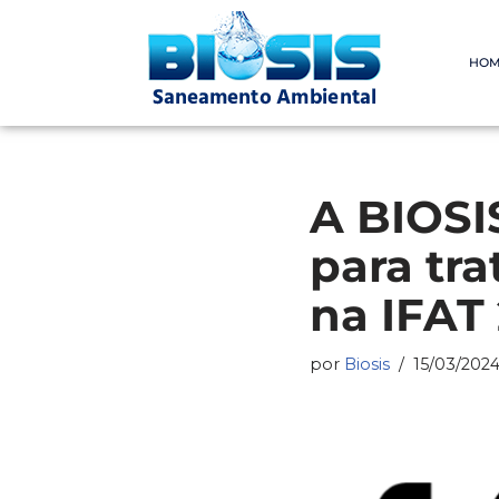
Pular
HOM
para
o
conteúdo
A BIOSI
para tr
na IFAT
por
Biosis
15/03/202