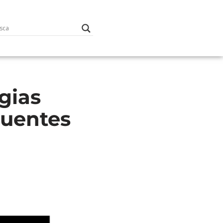
gias
luentes