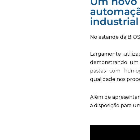
Um novo 
automaçã
industrial
No estande da BIOSI
Largamente utiliz
demonstrando um v
pastas com homog
qualidade nos proces
Além de apresentar
a disposição para u