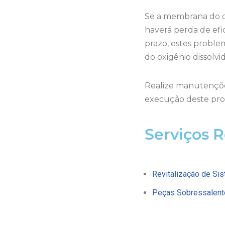
Se a membrana do di
haverá perda de ef
prazo, estes proble
do oxigênio dissolvi
Realize manutenções
execução deste pr
Serviços 
Revitalização de Si
Peças Sobressalent