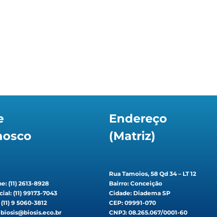
e
Endereço
nosco
(Matriz)
Rua Tamoios, 58 Qd 34 – LT 12
e: (11) 2613-8928
Bairro: Conceição
ial: (11) 99173-7043
Cidade: Diadema SP
: (11) 9 5060-3812
CEP: 09991-070
 biosis@biosis.eco.br
CNPJ: 08.265.067/0001-60