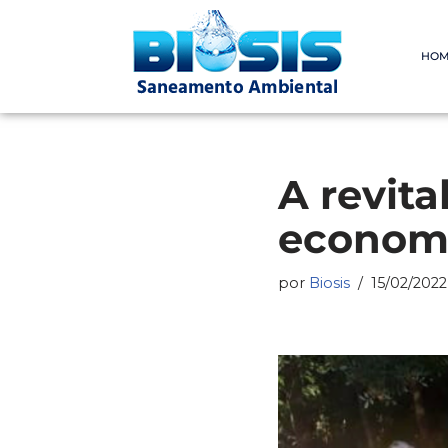
Pular
HOM
para
o
conteúdo
A revita
economi
por
Biosis
15/02/2022