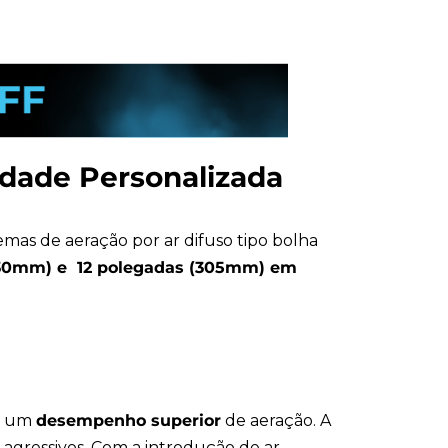
idade Personalizada
emas de aeração por ar difuso tipo bolha
230mm) e 12 polegadas (305mm) em
do um
desempenho superior
de aeração. A
agressivos. Com a introdução de ar