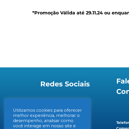
*Promoção Válida até 29.11.24 ou enqua
Fal
Redes Sociais
Co
Utilizamos cookies para oferecer
melhor experiência, melhorar o
desempenho, analisar como
Telefon
você interage em nosso site e
Comerc