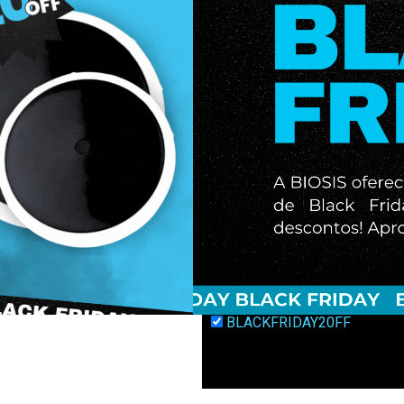
Telefone
Membrana
Mensagem
Cupom de Desconto
BLACKFRIDAY20FF