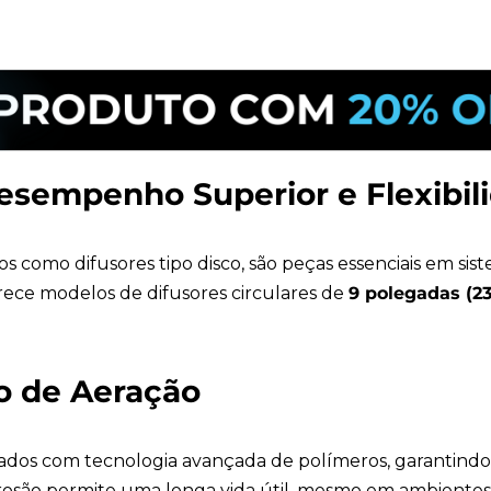
Desempenho Superior e Flexibil
 como difusores tipo disco, são peças essenciais em sist
ece modelos de difusores circulares de
9 polegadas (
 de Aeração
ojetados com tecnologia avançada de polímeros, garantin
rrosão permite uma longa vida útil, mesmo em ambientes 