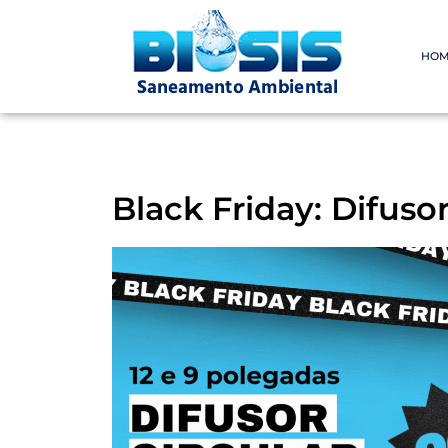
Pular
HOM
para
o
conteúdo
Black Friday: Difusor