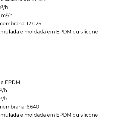
m³/h
 Nm³/h
membrana: 12.025
formulada e moldada em EPDM ou silicone
de EPDM
³/h
³/h
membrana: 6.640
formulada e moldada em EPDM ou silicone