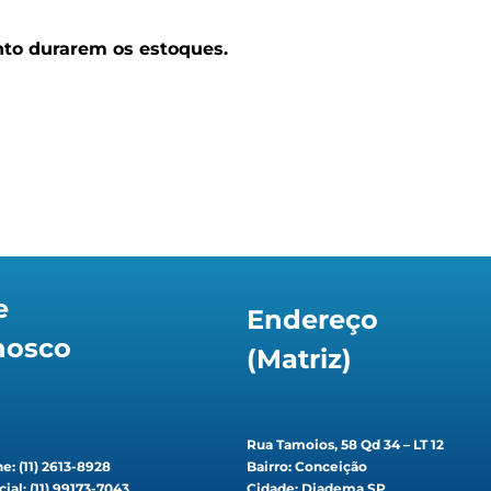
nto durarem os estoques.
e
Endereço
nosco
(Matriz)
Rua Tamoios, 58 Qd 34 – LT 12
e: (11) 2613-8928
Bairro: Conceição
ial: (11) 99173-7043
Cidade: Diadema SP