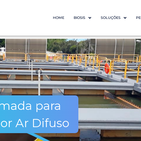
HOME
BIOSIS
SOLUÇÕES
PE
nutenção Programada p
ema de Aeração por Ar D