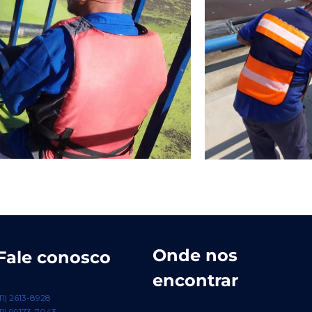
Onde nos
Fale conosco
encontrar
11) 2613-8928
11) 99173-7043