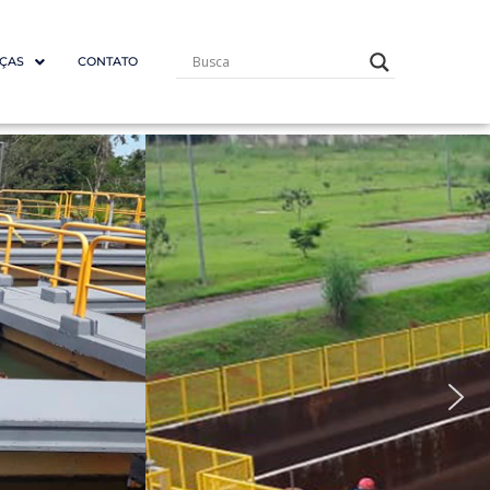
ÇAS
CONTATO
ara
ifuso