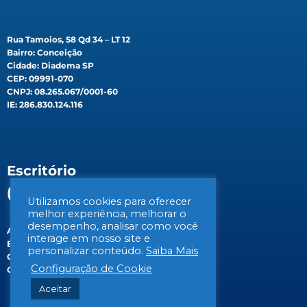
Rua Tamoios, 58 Qd 34 – LT 12
Bairro: Conceição
Cidade: Diadema SP
CEP: 09991-070
CNPJ: 08.265.067/0001-60
IE: 286.830.124.116
Escritório
(Filial)
Utilizamos cookies para oferecer
melhor experiência, melhorar o
desempenho, analisar como você
Av. Gen. Valdomiro de Lima, 647B
interage em nosso site e
Bairro: Jabaquara
personalizar conteúdo.
Saiba Mais
Cidade: São Paulo/SP
Configuração de Cookie
CEP: 04344-070
Aceitar