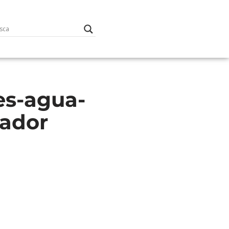
es-agua-
rador