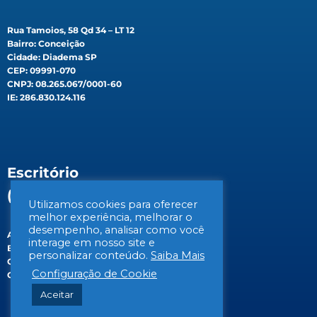
Rua Tamoios, 58 Qd 34 – LT 12
Bairro: Conceição
Cidade: Diadema SP
CEP: 09991-070
CNPJ: 08.265.067/0001-60
IE: 286.830.124.116
Escritório
(Filial)
Utilizamos cookies para oferecer
melhor experiência, melhorar o
desempenho, analisar como você
Av. Gen. Valdomiro de Lima, 647B
interage em nosso site e
Bairro: Jabaquara
personalizar conteúdo.
Saiba Mais
Cidade: São Paulo/SP
Configuração de Cookie
CEP: 04344-070
Aceitar