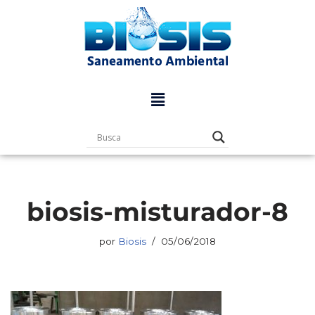
Pular
para
o
conteúdo
biosis-misturador-8
por
Biosis
05/06/2018