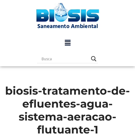
Pular
para
o
conteúdo
biosis-tratamento-de-
efluentes-agua-
sistema-aeracao-
flutuante-1