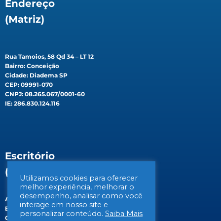
Endereço
(Matriz)
Rua Tamoios, 58 Qd 34 – LT 12
Bairro: Conceição
Cidade: Diadema SP
CEP: 09991-070
CNPJ: 08.265.067/0001-60
IE: 286.830.124.116
Escritório
(Filial)
Utilizamos cookies para oferecer
melhor experiência, melhorar o
desempenho, analisar como você
Av. Gen. Valdomiro de Lima, 647B
interage em nosso site e
Bairro: Jabaquara
personalizar conteúdo.
Saiba Mais
Cidade: São Paulo/SP