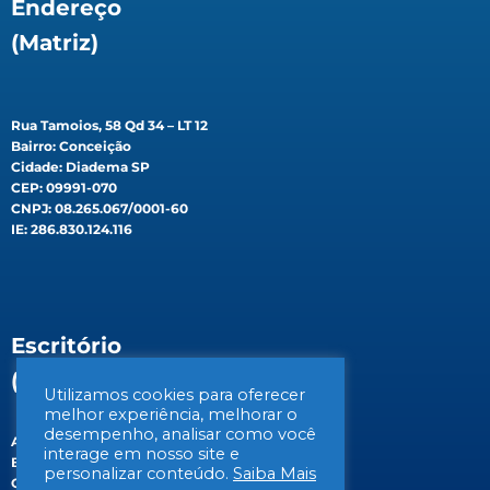
Endereço
(Matriz)
Rua Tamoios, 58 Qd 34 – LT 12
Bairro: Conceição
Cidade: Diadema SP
CEP: 09991-070
CNPJ: 08.265.067/0001-60
IE: 286.830.124.116
Escritório
(Filial)
Utilizamos cookies para oferecer
melhor experiência, melhorar o
desempenho, analisar como você
Av. Gen. Valdomiro de Lima, 647B
interage em nosso site e
Bairro: Jabaquara
personalizar conteúdo.
Saiba Mais
Cidade: São Paulo/SP