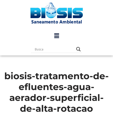
Pular
para
o
conteúdo
biosis-tratamento-de-
efluentes-agua-
aerador-superficial-
de-alta-rotacao