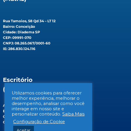
Rua Tamoios, 58 Qd 34 – LT 12
Bairro: Conceição
Cidade: Diadema SP
CEP: 09991-070
CNPJ: 08.265.067/0001-60
IE: 286.830.124.116
Escritório
(Filial)
Utilizamos cookies para oferecer
melhor experiência, melhorar o
desempenho, analisar como você
Av. Gen. Valdomiro de Lima, 647B
interage em nosso site e
Bairro: Jabaquara
personalizar conteúdo.
Saiba Mais
Cidade: São Paulo/SP
Configuração de Cookie
CEP: 04344-070
Aceitar