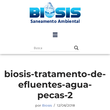
Pular
para
o
conteúdo
biosis-tratamento-de-
efluentes-agua-
pecas-2
por
Biosis
12/06/2018