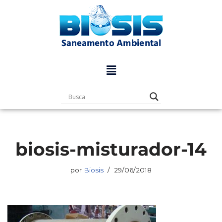
Pular
para
o
conteúdo
biosis-misturador-14
por
Biosis
29/06/2018