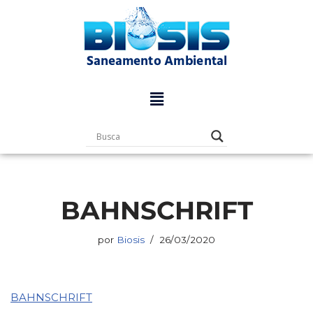
Pular
para
o
conteúdo
BAHNSCHRIFT
por
Biosis
26/03/2020
BAHNSCHRIFT