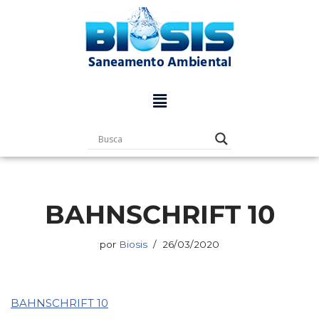
Pular
para
o
conteúdo
BAHNSCHRIFT 10
por
Biosis
26/03/2020
BAHNSCHRIFT 10