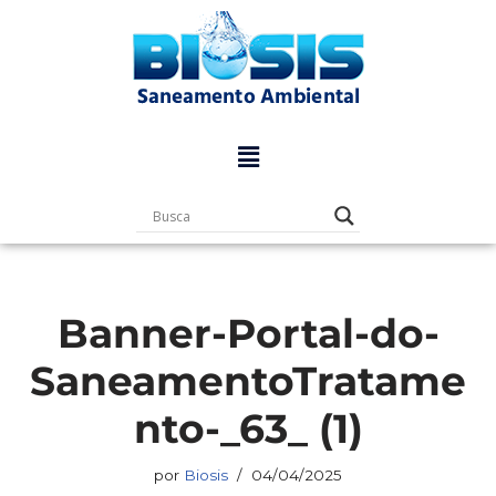
Pular
para
o
conteúdo
Banner-Portal-do-
SaneamentoTratame
nto-_63_ (1)
por
Biosis
04/04/2025