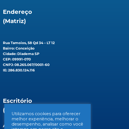
Endereço
(Matriz)
Rua Tamoios, 58 Qd 34 – LT 12
Bairro: Conceição
Cidade: Diadema SP
CEP: 09991-070
CNPJ: 08.265.067/0001-60
IE: 286.830.124.116
Escritório
(Filial)
Utilizamos cookies para oferecer
melhor experiência, melhorar o
desempenho, analisar como você
Av. Gen. Valdomiro de Lima, 647B