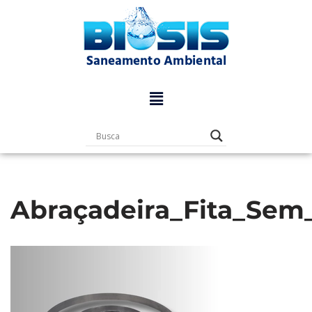
Pular
para
o
conteúdo
Abraçadeira_Fita_Sem