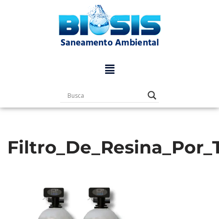
Pular
para
o
conteúdo
Filtro_De_Resina_Por_