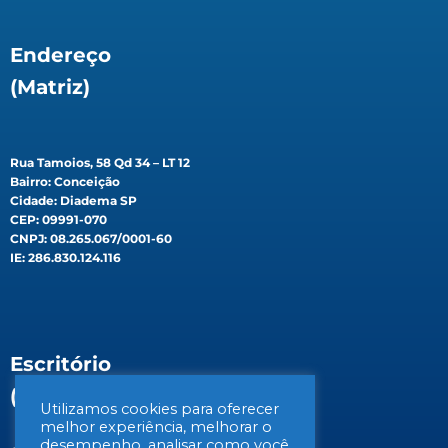
Endereço
(Matriz)
Rua Tamoios, 58 Qd 34 – LT 12
Bairro: Conceição
Cidade: Diadema SP
CEP: 09991-070
CNPJ: 08.265.067/0001-60
IE: 286.830.124.116
Escritório
(Filial)
Utilizamos cookies para oferecer
melhor experiência, melhorar o
desempenho, analisar como você