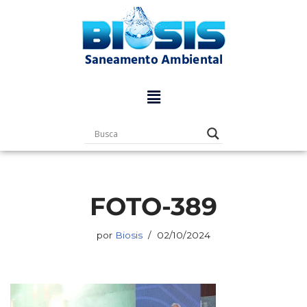
Pular
para
o
conteúdo
FOTO-389
por
Biosis
02/10/2024