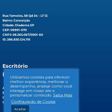
Rua Tamoios, 58 Qd 34 – LT 12
Bairro: Conceição
Cidade: Diadema SP
CEP: 09991-070
CNPJ: 08.265.067/0001-60
IE: 286.830.124.116
Escritório
(Filial)
Utilizamos cookies para oferecer
melhor experiência, melhorar o
desempenho, analisar como você
Av. Gen. Valdomiro de Lima, 647B
interage em nosso site e
Bairro: Jabaquara
personalizar conteúdo.
Saiba Mais
Cidade: São Paulo/SP
Configuração de Cookie
CEP: 04344-070
Aceitar