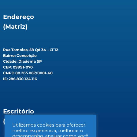
Endereço
(Matriz)
Rua Tamoios, 58 Qd 34 – LT 12
Bairro: Conceição
Cidade: Diadema SP
CEP: 09991-070
CNPJ: 08.265.067/0001-60
IE: 286.830.124.116
Escritório
(Filial)
Utilizamos cookies para oferecer
melhor experiência, melhorar o
desempenho, analisar como você