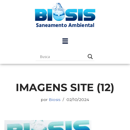
Pular
para
o
conteúdo
IMAGENS SITE (12)
por
Biosis
02/10/2024