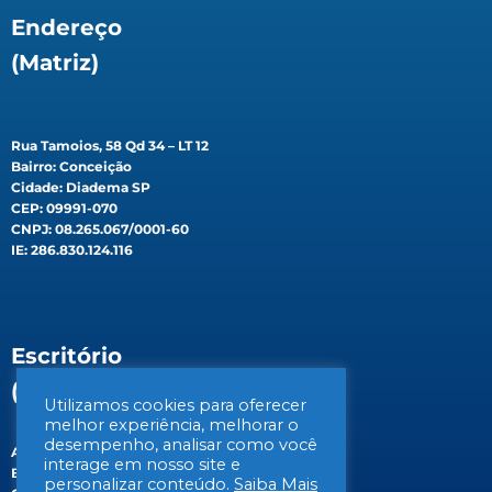
Endereço
(Matriz)
Rua Tamoios, 58 Qd 34 – LT 12
Bairro: Conceição
Cidade: Diadema SP
CEP: 09991-070
CNPJ: 08.265.067/0001-60
IE: 286.830.124.116
Escritório
(Filial)
Utilizamos cookies para oferecer
melhor experiência, melhorar o
desempenho, analisar como você
Av. Gen. Valdomiro de Lima, 647B
interage em nosso site e
Bairro: Jabaquara
personalizar conteúdo.
Saiba Mais