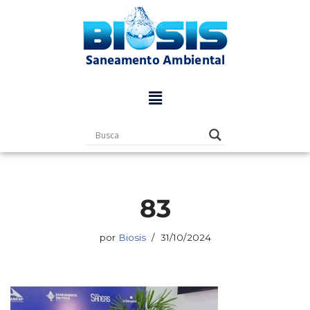
Pular
para
o
conteúdo
83
por
Biosis
31/10/2024