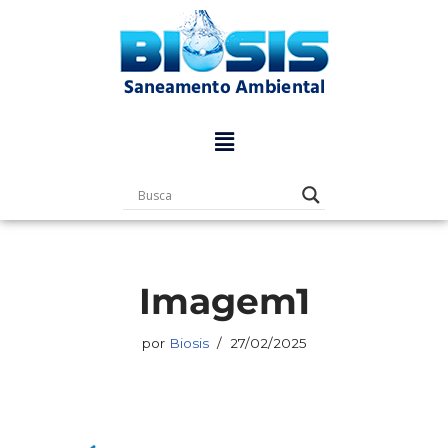
Pular
para
o
conteúdo
Imagem1
por
Biosis
27/02/2025