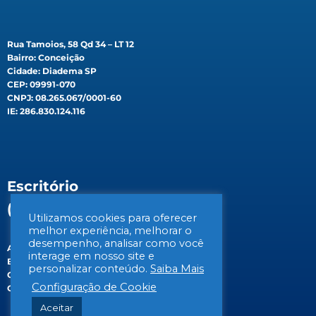
Rua Tamoios, 58 Qd 34 – LT 12
Bairro: Conceição
Cidade: Diadema SP
CEP: 09991-070
CNPJ: 08.265.067/0001-60
IE: 286.830.124.116
Escritório
(Filial)
Utilizamos cookies para oferecer
melhor experiência, melhorar o
desempenho, analisar como você
Av. Gen. Valdomiro de Lima, 647B
interage em nosso site e
Bairro: Jabaquara
personalizar conteúdo.
Saiba Mais
Cidade: São Paulo/SP
Configuração de Cookie
CEP: 04344-070
Aceitar