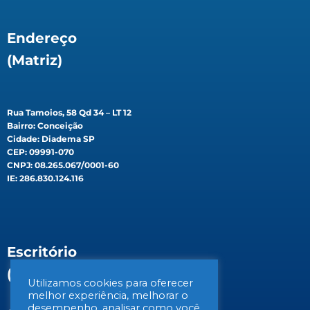
Endereço
(Matriz)
Rua Tamoios, 58 Qd 34 – LT 12
Bairro: Conceição
Cidade: Diadema SP
CEP: 09991-070
CNPJ: 08.265.067/0001-60
IE: 286.830.124.116
Escritório
(Filial)
Utilizamos cookies para oferecer
melhor experiência, melhorar o
desempenho, analisar como você