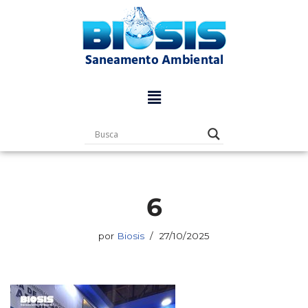
Pular
para
o
conteúdo
6
por
Biosis
27/10/2025