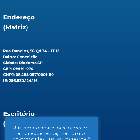
Endereço
(Matriz)
Rua Tamoios, 58 Qd 34 – LT 12
Bairro: Conceição
Cidade: Diadema SP
CEP: 09991-070
CNPJ: 08.265.067/0001-60
IE: 286.830.124.116
Escritório
(Filial)
Utilizamos cookies para oferecer
melhor experiência, melhorar o
desempenho, analisar como você