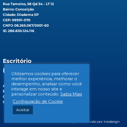
Rua Tamoios, 58 Qd 34 – LT 12
Bairro: Conceição
Cidade: Diadema SP
CEP: 09991-070
CNPJ: 08.265.067/0001-60
IE: 286.830.124.116
Escritório
(Filial)
Utilizamos cookies para oferecer
melhor experiência, melhorar o
desempenho, analisar como você
Av. Gen. Valdomiro de Lima, 647B
interage em nosso site e
Bairro: Jabaquara
personalizar conteúdo.
Saiba Mais
Cidade: São Paulo/SP
Configuração de Cookie
CEP: 04344-070
Aceitar
© 2026 BIOSIS Saneamento Ambiental | Desenvolvido por Insidesign