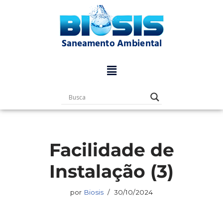
Pular
para
o
conteúdo
Facilidade de
Instalação (3)
por
Biosis
30/10/2024