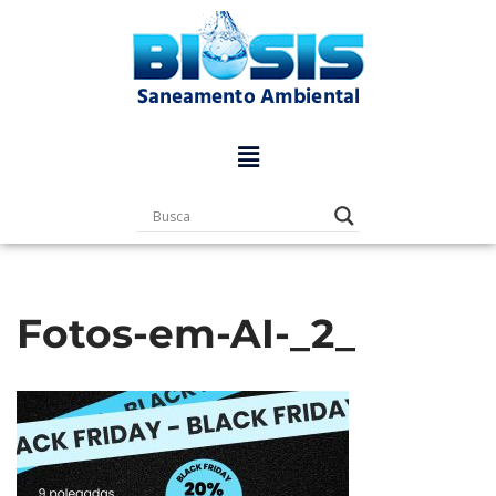
Pular
para
o
conteúdo
Fotos-em-AI-_2_