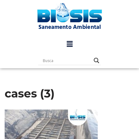
Pular
para
o
conteúdo
cases (3)