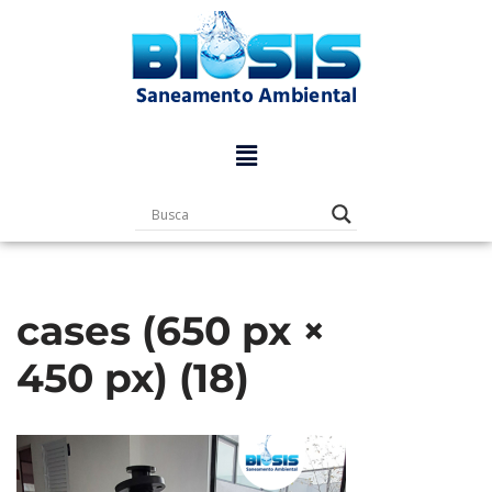
Pular
para
o
conteúdo
cases (650 px ×
450 px) (18)