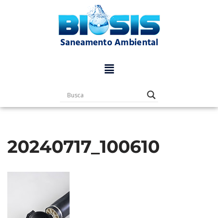
Pular
para
o
conteúdo
20240717_100610