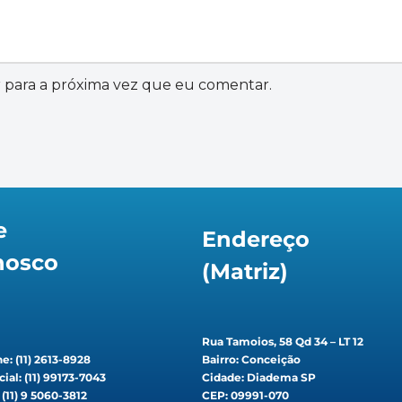
 para a próxima vez que eu comentar.
e
Endereço
nosco
(Matriz)
Rua Tamoios, 58 Qd 34 – LT 12
e: (11) 2613-8928
Bairro: Conceição
ial: (11) 99173-7043
Cidade: Diadema SP
: (11) 9 5060-3812
CEP: 09991-070