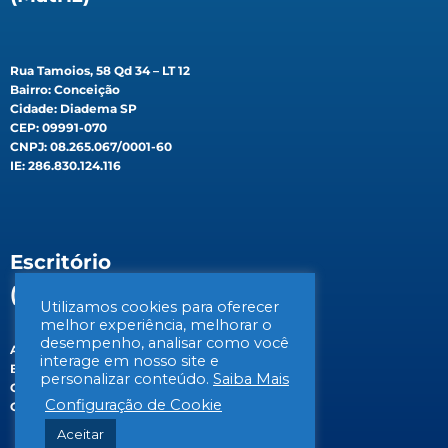
Rua Tamoios, 58 Qd 34 – LT 12
Bairro: Conceição
Cidade: Diadema SP
CEP: 09991-070
CNPJ: 08.265.067/0001-60
IE: 286.830.124.116
Escritório
(Filial)
Utilizamos cookies para oferecer
melhor experiência, melhorar o
desempenho, analisar como você
Av. Gen. Valdomiro de Lima, 647B
interage em nosso site e
Bairro: Jabaquara
personalizar conteúdo.
Saiba Mais
Cidade: São Paulo/SP
Configuração de Cookie
CEP: 04344-070
Aceitar