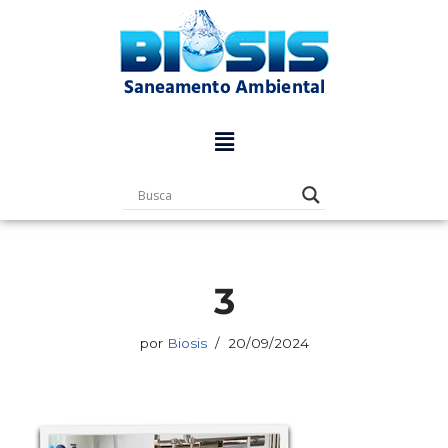
Pular
para
o
conteúdo
3
por
Biosis
20/09/2024