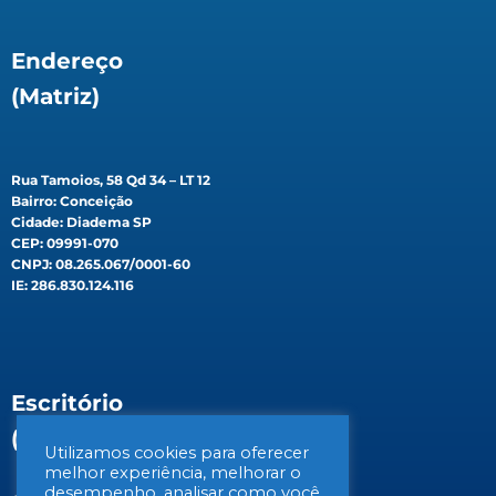
Endereço
(Matriz)
Rua Tamoios, 58 Qd 34 – LT 12
Bairro: Conceição
Cidade: Diadema SP
CEP: 09991-070
CNPJ: 08.265.067/0001-60
IE: 286.830.124.116
Escritório
(Filial)
Utilizamos cookies para oferecer
melhor experiência, melhorar o
desempenho, analisar como você