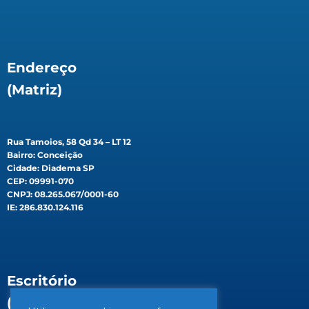
Endereço
(Matriz)
Rua Tamoios, 58 Qd 34 – LT 12
Bairro: Conceição
Cidade: Diadema SP
CEP: 09991-070
CNPJ: 08.265.067/0001-60
IE: 286.830.124.116
Escritório
(Filial)