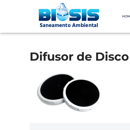
Pular
HOM
para
o
conteúdo
Difusor de Disco 