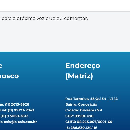
 para a próxima vez que eu comentar.
e
Endereço
nosco
(Matriz)
Rua Tamoios, 58 Qd 34 – LT 12
e: (11) 2613-8928
Bairro: Conceição
ial: (11) 99173-7043
Cidade: Diadema SP
: (11) 9 5060-3812
CEP: 09991-070
 biosis@biosis.eco.br
CNPJ: 08.265.067/0001-60
IE: 286.830.124.116