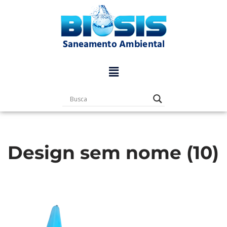
Pular
para
o
conteúdo
Design sem nome (10)