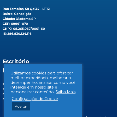
Rua Tamoios, 58 Qd 34 – LT 12
Bairro: Conceição
Cidade: Diadema SP
CEP: 09991-070
CNPJ: 08.265.067/0001-60
IE: 286.830.124.116
Escritório
(Filial)
Utilizamos cookies para oferecer
melhor experiência, melhorar o
desempenho, analisar como você
Av. Gen. Valdomiro de Lima, 647B
interage em nosso site e
Bairro: Jabaquara
personalizar conteúdo.
Saiba Mais
Cidade: São Paulo/SP
Configuração de Cookie
CEP: 04344-070
Aceitar