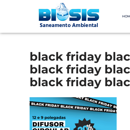
Pular
HOM
para
o
conteúdo
black friday blac
black friday blac
black friday blac