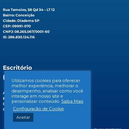
Rua Tamoios, 58 Qd 34 – LT 12
Bairro: Conceição
Cidade: Diadema SP
CEP: 09991-070
CNPJ: 08.265.067/0001-60
IE: 286.830.124.116
Escritório
(Filial)
Utilizamos cookies para oferecer
melhor experiência, melhorar o
desempenho, analisar como você
Av. Gen. Valdomiro de Lima, 647B
interage em nosso site e
Bairro: Jabaquara
personalizar conteúdo.
Saiba Mais
Cidade: São Paulo/SP
Configuração de Cookie
CEP: 04344-070
Aceitar