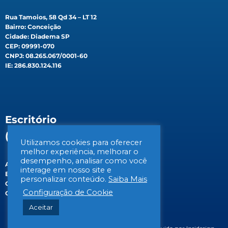
Rua Tamoios, 58 Qd 34 – LT 12
Bairro: Conceição
Cidade: Diadema SP
CEP: 09991-070
CNPJ: 08.265.067/0001-60
IE: 286.830.124.116
Escritório
(Filial)
Utilizamos cookies para oferecer
melhor experiência, melhorar o
desempenho, analisar como você
Av. Gen. Valdomiro de Lima, 647B
interage em nosso site e
Bairro: Jabaquara
personalizar conteúdo.
Saiba Mais
Cidade: São Paulo/SP
Configuração de Cookie
CEP: 04344-070
Aceitar