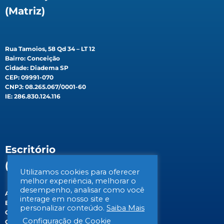
(Matriz)
Rua Tamoios, 58 Qd 34 – LT 12
Bairro: Conceição
Cidade: Diadema SP
CEP: 09991-070
CNPJ: 08.265.067/0001-60
IE: 286.830.124.116
Escritório
(Filial)
Utilizamos cookies para oferecer
melhor experiência, melhorar o
desempenho, analisar como você
Av. Gen. Valdomiro de Lima, 647B
interage em nosso site e
Bairro: Jabaquara
personalizar conteúdo.
Saiba Mais
Cidade: São Paulo/SP
Configuração de Cookie
CEP: 04344-070