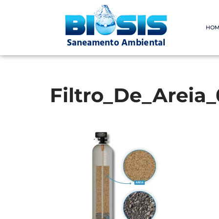
Pular
HOM
para
o
conteúdo
Filtro_De_Areia