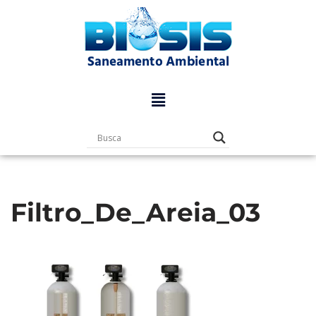
Pular
para
o
conteúdo
Filtro_De_Areia_03