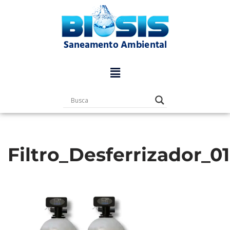
Pular
para
o
conteúdo
Filtro_Desferrizador_01