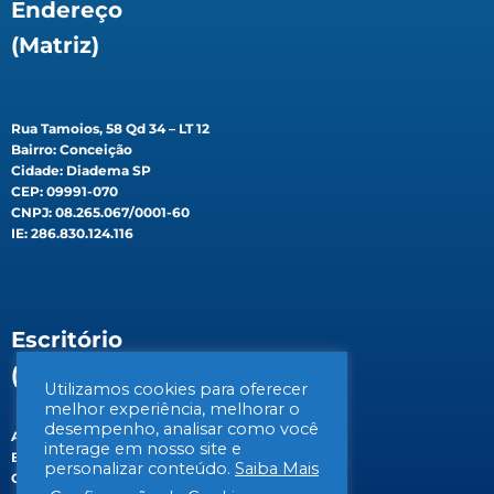
Endereço
(Matriz)
Rua Tamoios, 58 Qd 34 – LT 12
Bairro: Conceição
Cidade: Diadema SP
CEP: 09991-070
CNPJ: 08.265.067/0001-60
IE: 286.830.124.116
Escritório
(Filial)
Utilizamos cookies para oferecer
melhor experiência, melhorar o
desempenho, analisar como você
Av. Gen. Valdomiro de Lima, 647B
interage em nosso site e
Bairro: Jabaquara
personalizar conteúdo.
Saiba Mais
Cidade: São Paulo/SP